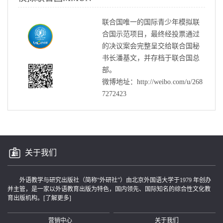
联合国唯一的国际青少年模拟联
合国示范项目，最终经投票通过
的决议案会完整呈交给联合国秘
书长潘基文，并存档于联合国总
部。
微博地址：http://weibo.com/u/268
7272423
关于我们
外语教学与研究出版社（简称“外研社”）由北京外国语大学于1979 年创办
并主管，是一家以外语教育出版为特色，国内领先、国际知名的综合性文化教
育出版机构。
[了解更多]
营销中心
关于我们