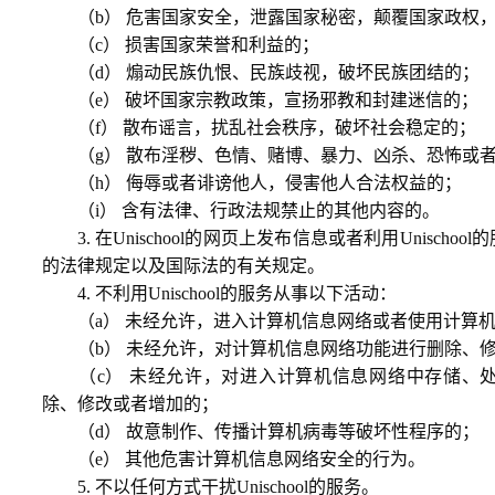
（b） 危害国家安全，泄露国家秘密，颠覆国家政权，
（c） 损害国家荣誉和利益的；
（d） 煽动民族仇恨、民族歧视，破坏民族团结的；
（e） 破坏国家宗教政策，宣扬邪教和封建迷信的；
（f） 散布谣言，扰乱社会秩序，破坏社会稳定的；
（g） 散布淫秽、色情、赌博、暴力、凶杀、恐怖或者
（h） 侮辱或者诽谤他人，侵害他人合法权益的；
（i） 含有法律、行政法规禁止的其他内容的。
3. 在Unischool的网页上发布信息或者利用Unisch
的法律规定以及国际法的有关规定。
4. 不利用Unischool的服务从事以下活动：
（a） 未经允许，进入计算机信息网络或者使用计算机
（b） 未经允许，对计算机信息网络功能进行删除、修
（c） 未经允许，对进入计算机信息网络中存储、处
除、修改或者增加的；
（d） 故意制作、传播计算机病毒等破坏性程序的；
（e） 其他危害计算机信息网络安全的行为。
5. 不以任何方式干扰Unischool的服务。