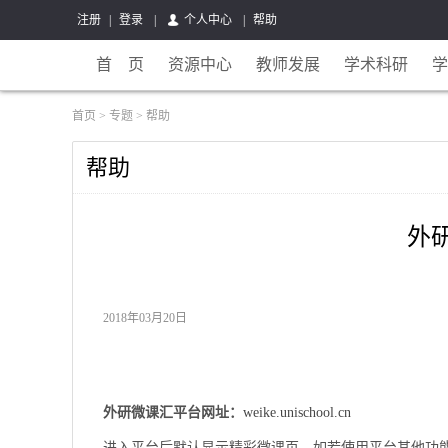
注册
|
登录
|
个人中心
|
帮助
首 页
资源中心
教师发展
学术科研
学
首页
>
专题
>
帮助
帮助
外
2018年03月20日
外研微课汇平台网址：
weike.unischool.cn
进入平台后默认显示精彩微课页，如若使用平台其他功